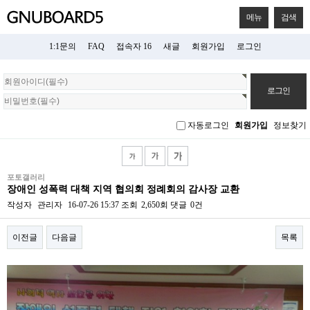
메뉴
검색
1:1문의
FAQ
접속자 16
새글
회원가입
로그인
회
원
로
그
자동로그인
회원가입
정보찾기
인
포토갤러리
장애인 성폭력 대책 지역 협의회 정례회의 감사장 교환
작성자
관리자
16-07-26 15:37
조회
2,650회
댓글
0건
이전글
다음글
목록
본문