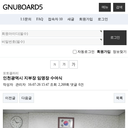
메뉴
검색
1:1문의
FAQ
접속자 10
새글
회원가입
로그인
회
원
로
그
자동로그인
회원가입
정보찾기
인
포토갤러리
인천광역시 지부장 임명장 수여식
작성자
관리자
16-07-26 15:47
조회
2,269회
댓글
0건
이전글
다음글
목록
본문