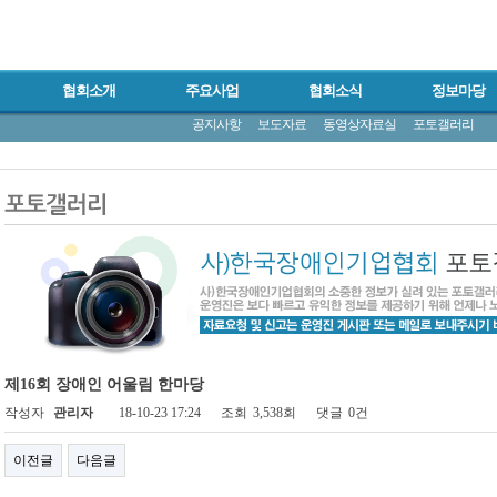
협회소개
주요사업
협회소식
정보마당
공지사항
보도자료
동영상자료실
포토갤러리
제16회 장애인 어울림 한마당
작성자
관리자
18-10-23 17:24
조회
3,538회
댓글
0건
이전글
다음글