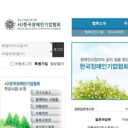
협회소개
주
협회장인사말
명사격려문
회
원
로
그
인
자동로그인
회원가입
정보찾기
질문과답변
더
자활센터(청소용역)