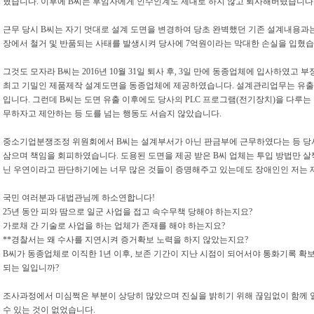
혔습니다. 이후에 B씨는 후임자에게 인수인계도 제대로 하지 않고 퇴사해버렸습니다
근무 당시 B씨는 자기 멋대로 설계 도면을 변경하여 당초 완벽했던 기존 설계내용과
장에서 철거 및 반품되는 사태를 발생시켜 당사에 7억원이라는 막대한 손실을 입혔습
그것도 모자라 B씨는 2016년 10월 31일 퇴사 후, 3일 만에 동종업체에 입사하였
최고 기밀인 제품제작 설계도면을 동종업체에 제공하였습니다. 설계관리업무는 유출
입니다. 그런데 B씨는 도면 유출 이후에도 당사의 PLC 프로그램(전기장치)을 다루
무하자고 제안하는 등 도를 넘는 행동도 서슴지 않았습니다.
중소기업분쟁조정 위원회에서 B씨는 설계부서가 아닌 판금부에 근무하였다는 등 당사
삼으며 책임을 회피하였습니다. 도용된 도면을 제공 받은 B씨 업체는 투입 방법만 살
닌 우연이라고 판단하기에는 너무 많은 것들이 증명해주고 있는데도 장애인인 저는 
국민 여러분과 대법관님께 하소연합니다!
25년 동안 피와 땀으로 일군 사업을 접고 속수무책 당해야 하는지요?
가로채 간 기술로 사업을 하는 업체가 존재를 해야 하는지요?
**경찰서는 왜 수사를 지연시켜 증거확보 노력을 하지 않았는지요?
B씨가 동종업체로 이직한 1년 이후, 보존 기간이 지난 시점이 되어서야 통화기록 확보
되는 일입니까?
조사과정에서 미심쩍은 부분이 상당히 많았으며 진실을 밝히기 위해 끊임없이 함께 
수 있는 것이 없었습니다.