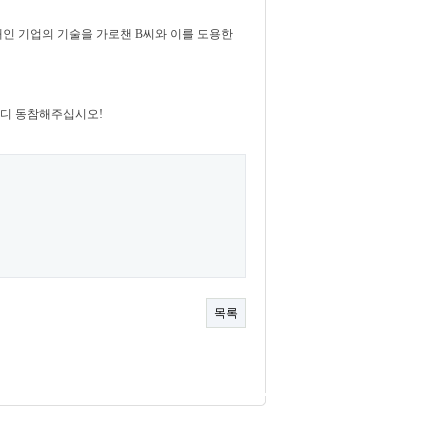
애인 기업의 기술을 가로챈 B씨와 이를 도용한
부디 동참해주십시오!
목록