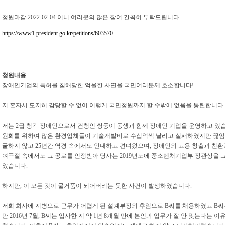
청원마감 2022-02-04 이니 여러분의 많은 참여 간곡히 부탁드립니다
https://www1.president.go.kr/petitions/603570
청원내용
장애인기업의 특허를 침해당한 억울한 사연을 국민여러분께 호소합니다!
저 혼자서 도저히 감당할 수 없어 이렇게 국민청원까지 할 수밖에 없음을 통탄합니다.
저는 2급 청각 장애인으로서 건청인 쌍둥이 동생과 함께 장애인 기업을 운영하고 있습
원화를 위하여 많은 환경업체들이 기술개발비로 수십억씩 날리고 실패하였지만 끊임
굴하지 않고 25년간 역경 속에서도 인내하고 견뎌왔으며, 장애인의 고용 창출과 친환
여곡절 속에서도 그 공로를 인정받아 당사는 2019년도에 중소벤처기업부 장관상을 
았습니다.
하지만, 이 모든 것이 물거품이 되어버리는 듯한 사건이 발생하였습니다.
저희 회사에 지병으로 근무가 어렵게 된 설계부장의 후임으로 B씨를 채용하였고 B
만 2016년 7월, B씨는 입사한 지 약 1년 8개월 만에 본인과 업무가 잘 안 맞는다는