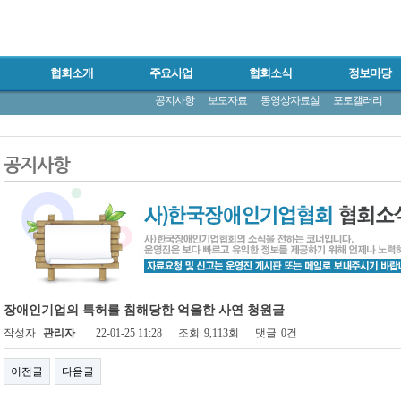
협회소개
주요사업
협회소식
정보마당
공지사항
보도자료
동영상자료실
포토갤러리
장애인기업의 특허를 침해당한 억울한 사연 청원글
작성자
관리자
22-01-25 11:28
조회
9,113회
댓글
0건
이전글
다음글