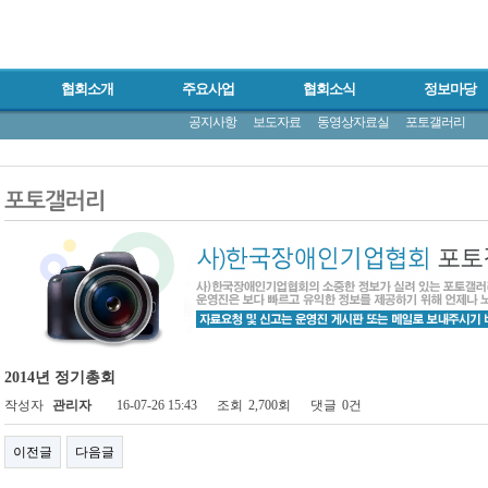
협회소개
주요사업
협회소식
정보마당
공지사항
보도자료
동영상자료실
포토갤러리
2014년 정기총회
작성자
관리자
16-07-26 15:43
조회
2,700회
댓글
0건
이전글
다음글