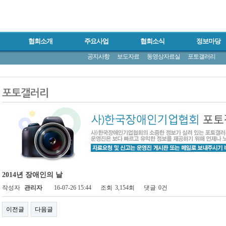
협회소개
주요사업
협회소식
정보마당
공지사항
보도자료
동영상자료실
포토갤러리
2014년 장애인의 날
작성자
관리자
16-07-26 15:44
조회
3,154회
댓글
0건
이전글
다음글