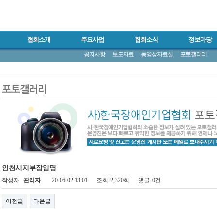
협회소개
주요사업
협회소식
정보마당
공지사항
보도자료
동영상자료실
포토갤러리
인천시지부장임명
작성자
관리자
20-06-02 13:01
조회
2,320회
댓글
0건
이전글
다음글