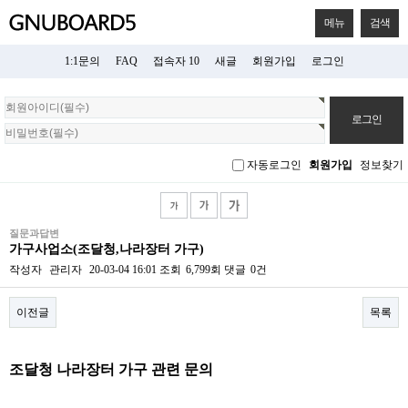
메뉴
검색
1:1문의
FAQ
접속자 10
새글
회원가입
로그인
회
원
로
그
자동로그인
회원가입
정보찾기
인
질문과답변
가구사업소(조달청,나라장터 가구)
작성자
관리자
20-03-04 16:01
조회
6,799회
댓글
0건
이전글
목록
본문
조달청 나라장터 가구 관련 문의